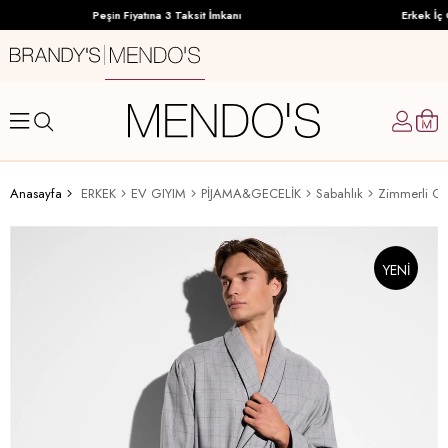
Peşin Fiyatına 3 Taksit İmkanı
Erkek İç G
Anasayfa
ERKEK
EV GIYIM
PİJAMA&GECELİK
Sabahlık
Zimmerli Co
YENI
ÜRÜN