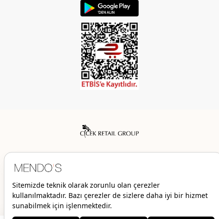
Mendo’s bir Çiçek İç Giyim Tic. ve San. A.Ş. markasıdır.
© 2026 Mendo’s | Her hakkı saklıdır.