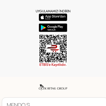
UYGULAMAMIZI İNDİRİN
Mendo’s bir Çiçek İç Giyim Tic. ve San. A.Ş. markasıdır.