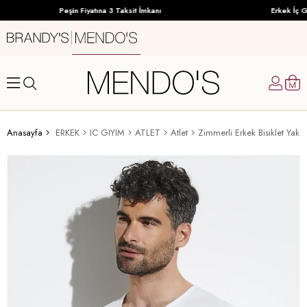
Peşin Fiyatına 3 Taksit İmkanı
Erkek İç Gi
Anasayfa
ERKEK
IC GIYIM
ATLET
Atlet
Zimmerli Erkek Bisiklet Yaka 