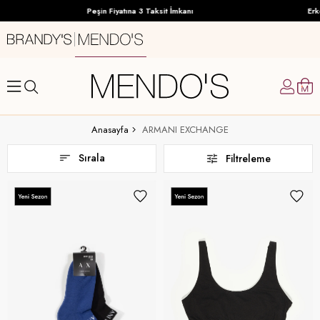
Peşin Fiyatına 3 Taksit İmkanı
Erke
Anasayfa
ARMANI EXCHANGE
Sırala
Filtreleme