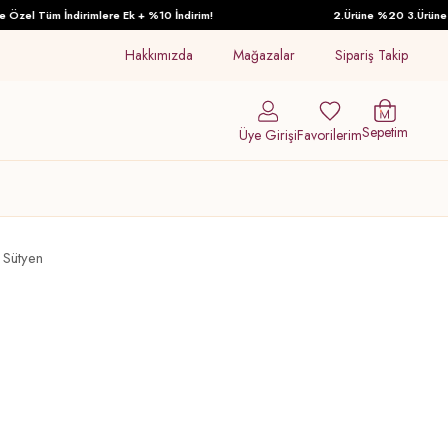
el Tüm İndirimlere Ek + %10 İndirim!
2.Ürüne %20 3.Ürüne %30 
Hakkımızda
Mağazalar
Sipariş Takip
Sepetim
Üye Girişi
Favorilerim
 Sütyen