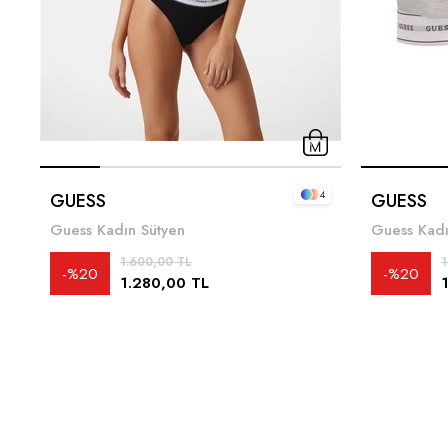
4
GUESS
GUESS
Guess Kadın Sütyen
Guess Kadı
1.600,00 TL
1
%20
%20
1.280,00 TL