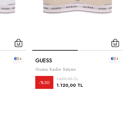
4
4
GUESS
G
Guess Kadın Sütyen
1.600,00 TL
%30
1.120,00 TL