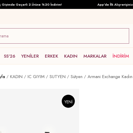
imde Geçerli 2.Ürüne %20 İndirim!
App'de İlk Alışverişinize Öz
SS'26
YENİLER
ERKEK
KADIN
MARKALAR
İNDİRİM
yfa
KADIN
IC GIYIM
SUTYEN
Sütyen
Armani Exchange Kadın
YENI
ÜRÜN