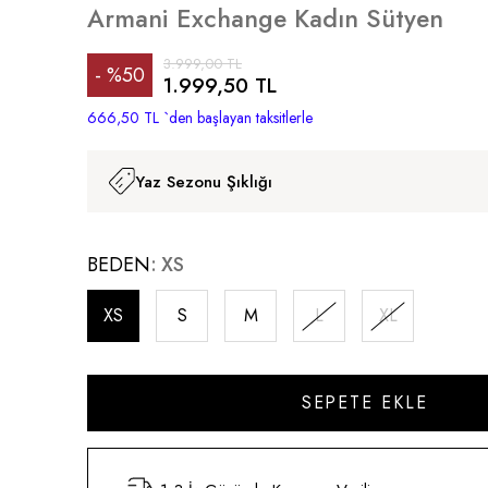
Armani Exchange Kadın Sütyen
3.999,00 TL
%
50
1.999,50 TL
İndirim
666,50 TL
`den başlayan taksitlerle
Yaz Sezonu Şıklığı
BEDEN
XS
XS
S
M
L
XL