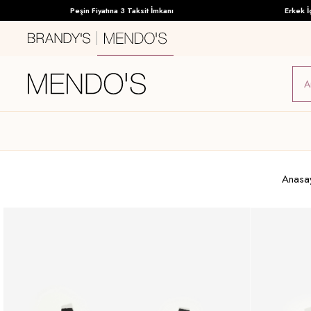
Peşin Fiyatına 3 Taksit İmkanı
Erkek İç Giy
Anasa