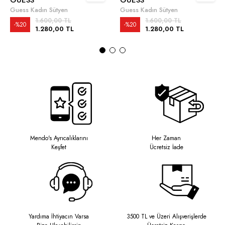
Guess Kadın Sütyen
Guess Kadın Sütyen
1.600,00 TL
1.600,00 TL
%20
%20
1.280,00 TL
1.280,00 TL
Mendo's Ayrıcalıklarını
Her Zaman
Keşfet
Ücretsiz İade
Yardıma İhtiyacın Varsa
3500 TL ve Üzeri Alışverişlerde