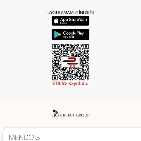
UYGULAMAMIZI İNDİRİN
Mendo’s bir Çiçek İç Giyim Tic. ve San. A.Ş. markasıdır.