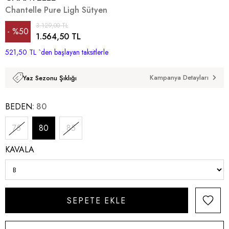
Chantelle Pure Ligh Sütyen
3.129,00 TL
%
50
1.564,50 TL
521,50 TL
İndirim
`den başlayan taksitlerle
Kampanya Detayları
Yaz Sezonu Şıklığı
BEDEN
80
75
80
85
KAVALA