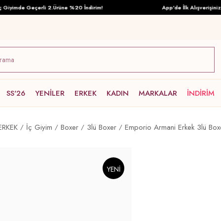
yimde Geçerli 2.Ürüne %20 İndirim!
App'de İlk Alışverişinize Ö
SS'26
YENİLER
ERKEK
KADIN
MARKALAR
İNDİRİM
ERKEK
İç Giyim
Boxer
3lü Boxer
Emporio Armani Erkek 3lü Boxe
YENI
ÜRÜN