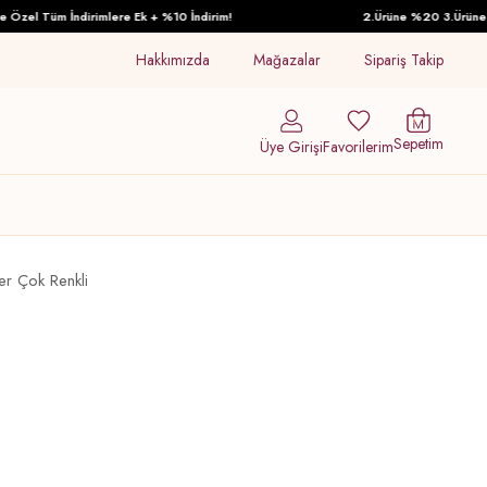
zel Tüm İndirimlere Ek + %10 İndirim!
2.Ürüne %20 3.Ürüne %30
Hakkımızda
Mağazalar
Sipariş Takip
Sepetim
Üye Girişi
Favorilerim
r Çok Renkli