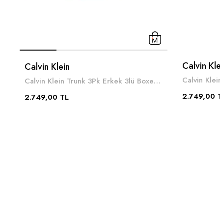
Calvin Kle
Calvin Klein
Calvin Klein Trunk 3Pk Erkek 3lü Boxer Çok Renkli
2.749,00 
2.749,00 TL