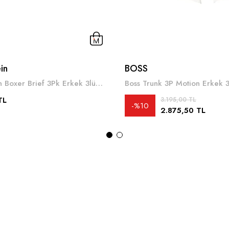
in
BOSS
Calvin Klein Boxer Brief 3Pk Erkek 3lü Boxer Çok Renkli
TL
3.195,00 TL
%10
2.875,50 TL