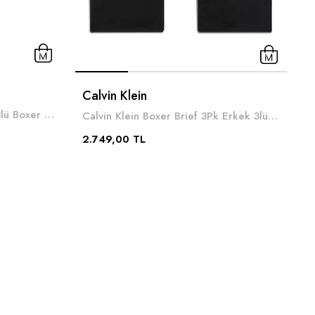
Calvin Klein
Boss Trunk 3P Motion Erkek 3lü Boxer Beyaz
Calvin Klein Boxer Brief 3Pk Erkek 3lü Boxer Siyah
2.749,00 TL