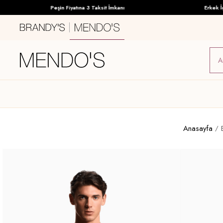
Peşin Fiyatına 3 Taksit İmkanı
Erkek İç Gi
Anasayfa