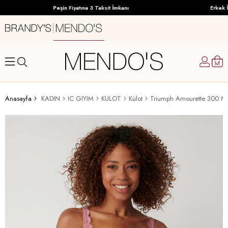
Peşin Fiyatına 3 Taksit İmkanı
Erkek İç
Anasayfa
KADIN
IC GIYIM
KULOT
Külot
Triumph Amourette 300 Ma