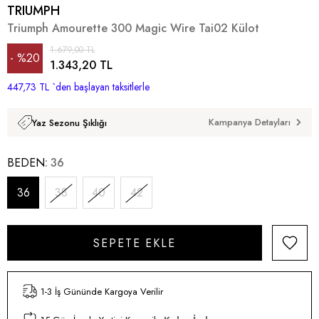
TRIUMPH
Triumph Amourette 300 Magic Wire Tai02 Külot
1.679,00 TL
%
20
1.343,20 TL
447,73 TL
İndirim
`den başlayan taksitlerle
Kampanya Detayları
Yaz Sezonu Şıklığı
BEDEN
36
36
38
40
42
1-3 İş Gününde Kargoya Verilir