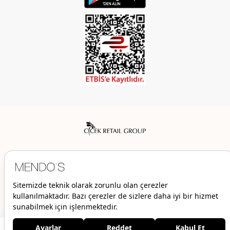
Mendo’s bir Çiçek İç Giyim Tic. ve San. A.Ş. markasıdır.
© 2026 Mendo’s | Her hakkı saklıdır.
1.679,00 TL