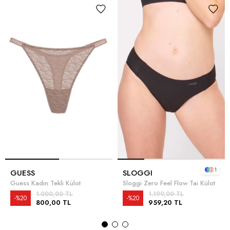
1
GUESS
SLOGGI
Guess Kadın Tekli Külot
Sloggi Zero Feel Flow Tai Külot
1.000,00 TL
1.199,00 TL
%20
%20
800,00 TL
959,20 TL