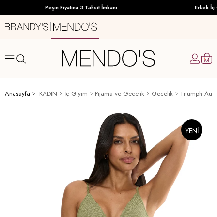
Peşin Fiyatına 3 Taksit İmkanı
Erkek İç G
Anasayfa
KADIN
İç Giyim
Pijama ve Gecelik
Gecelik
Triumph Aura
YENI
ÜRÜN