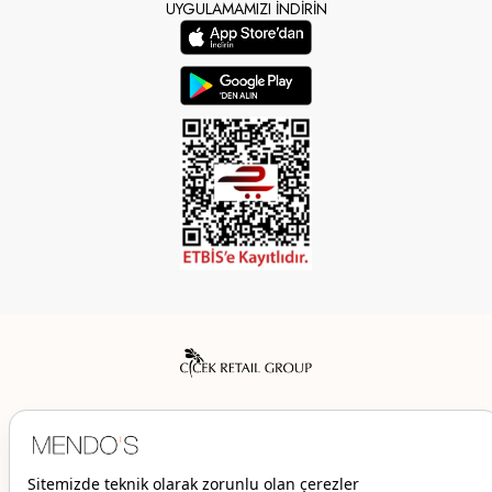
UYGULAMAMIZI İNDİRİN
Mendo’s bir Çiçek İç Giyim Tic. ve San. A.Ş. markasıdır.