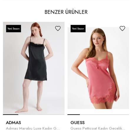
BENZER ÜRÜNLER
ADMAS
GUESS
Admas Marabu Luxe Kadın Gecelik Siyah
Guess Petticoat Kadın Gecelik Pembe