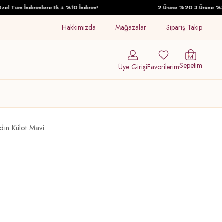
Tüm İndirimlere Ek + %10 İndirim!
2.Ürüne %20 3.Ürüne %30 İnd
Hakkımızda
Mağazalar
Sipariş Takip
Sepetim
Üye Girişi
Favorilerim
dın Külot Mavi