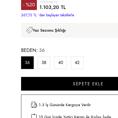
1.379,00 TL
%
20
1.103,20 TL
İndirim
367,73 TL
`den başlayan taksitlerle
Yaz Sezonu Şıklığı
BEDEN
36
36
38
40
42
1-3 İş Gününde Kargoya Verilir
15 Gün İçnde Yurtiçi Kargo ile
Kolay İade