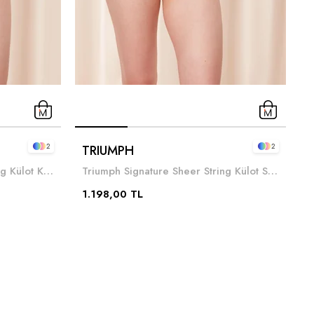
2
2
TRIUMPH
T
Triumph Signature Sheer String Külot Kahverengi
Triumph Signature Sheer String Külot Siyah
1.198,00 TL