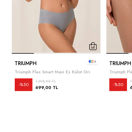
4
TRIUMPH
TRIUMPH
Triumph Flex Smart Maxi Ex Külot Gri
Triumph Fl
1.398,00 TL
1
%50
%50
699,00 TL