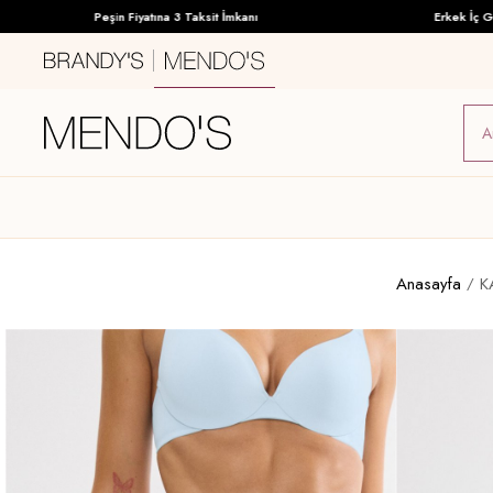
Peşin Fiyatına 3 Taksit İmkanı
Erkek İç Giyimd
Anasayfa
K