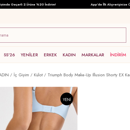
e Geçerli 2.Ürüne %20 İndirim!
App'de İlk Alışverişinize Özel 
SS'26
YENİLER
ERKEK
KADIN
MARKALAR
İNDİRİM
ADIN
İç Giyim
Külot
Triumph Body Make-Up Illusion Shorty EX Ka
YENI
ÜRÜN