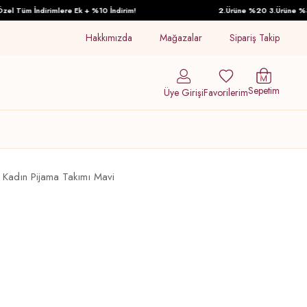
l Tüm İndirimlere Ek + %10 İndirim!
2.Ürüne %20 3.Ürüne %30 İ
Hakkımızda
Mağazalar
Sipariş Takip
Sepetim
Üye Girişi
Favorilerim
 Kadın Pijama Takımı Mavi