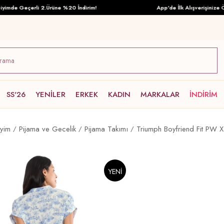
mde Geçerli 2.Ürüne %20 İndirim!
App'de İlk Alışverişinize Öze
SS'26
YENİLER
ERKEK
KADIN
MARKALAR
İNDİRİM
iyim
Pijama ve Gecelik
Pijama Takımı
Triumph Boyfriend Fit PW X
YENI
ÜRÜN