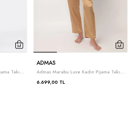
ADMAS
Admas Marabu Luxe Kadın Pijama Takımı Siyah
Admas Marabu Luxe Kadın Pijama Takımı Altın
6
6.699,00 TL