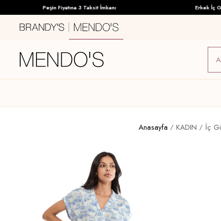
Peşin Fiyatına 3 Taksit İmkanı
Erkek İç Giyi
Anasayfa
KADIN
İç G