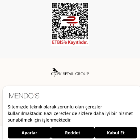
Mendo’s bir Çiçek İç Giyim Tic. ve San. A.Ş. markasıdır.
© 2026 Mendo’s | Her hakkı saklıdır.
1.379,00 TL