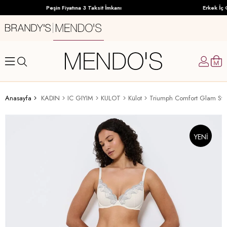
Peşin Fiyatına 3 Taksit İmkanı
Erkek İç G
Anasayfa
KADIN
IC GIYIM
KULOT
Külot
Triumph Comfort Glam Stri
YENI
ÜRÜN