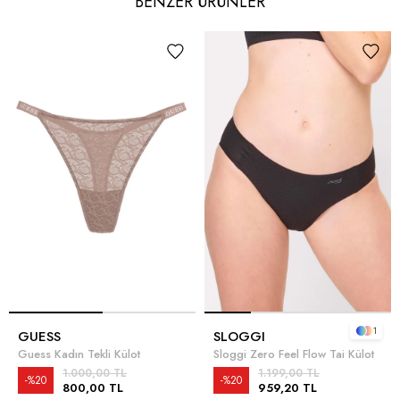
BENZER ÜRÜNLER
1
GUESS
SLOGGI
Guess Kadın Tekli Külot
Sloggi Zero Feel Flow Tai Külot
1.000,00 TL
1.199,00 TL
%20
%20
800,00 TL
959,20 TL