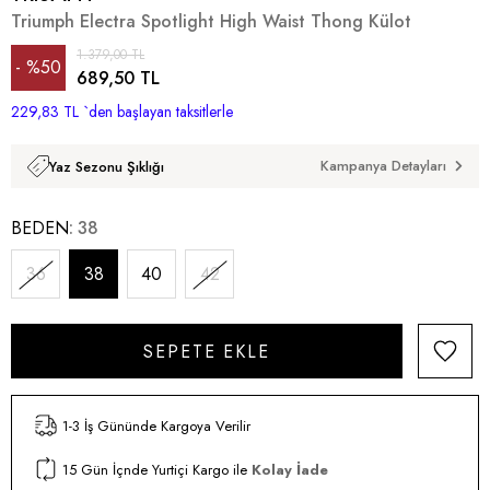
Triumph Electra Spotlight High Waist Thong Külot
1.379,00 TL
%
50
689,50 TL
229,83 TL
İndirim
`den başlayan taksitlerle
Kampanya Detayları
Yaz Sezonu Şıklığı
BEDEN
38
36
38
40
42
1-3 İş Gününde Kargoya Verilir
15 Gün İçnde Yurtiçi Kargo ile
Kolay İade