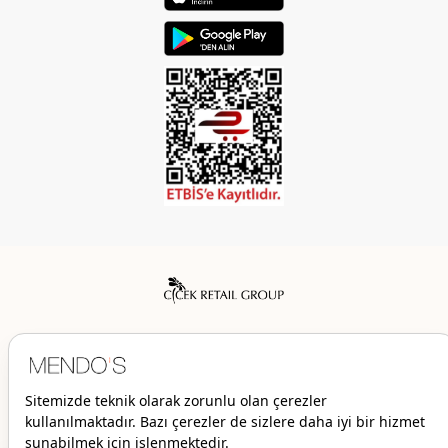
Mendo’s bir Çiçek İç Giyim Tic. ve San. A.Ş. markasıdır.
© 2026 Mendo’s | Her hakkı saklıdır.