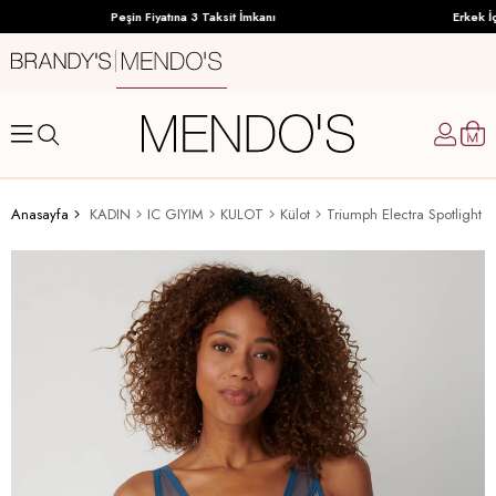
Peşin Fiyatına 3 Taksit İmkanı
Erkek İç 
Anasayfa
KADIN
IC GIYIM
KULOT
Külot
Triumph Electra Spotlight 