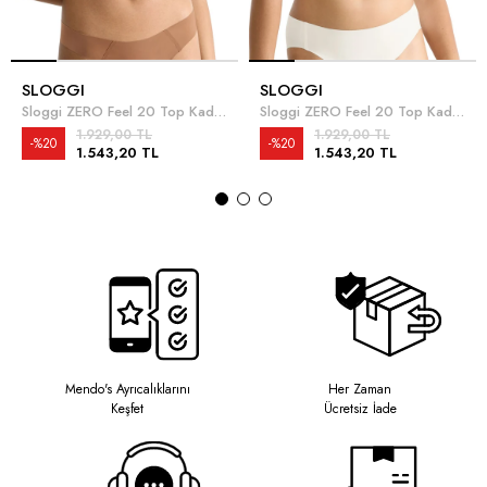
SLOGGI
SLOGGI
Sloggi ZERO Feel 20 Top Kadın Sütyen Kahverengi
Sloggi ZERO Feel 20 Top Kadın Sütyen Beyaz
1.929,00 TL
1.929,00 TL
%20
%20
1.543,20 TL
1.543,20 TL
Mendo's Ayrıcalıklarını
Her Zaman
Keşfet
Ücretsiz İade