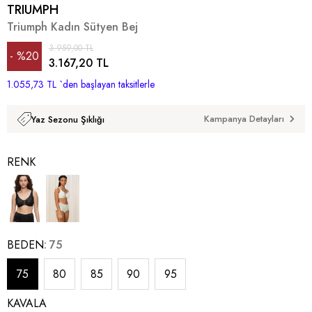
TRIUMPH
Triumph Kadın Sütyen Bej
3.959,00 TL
%
20
3.167,20 TL
1.055,73 TL
İndirim
`den başlayan taksitlerle
Kampanya Detayları
Yaz Sezonu Şıklığı
RENK
BEDEN
75
75
80
85
90
95
KAVALA