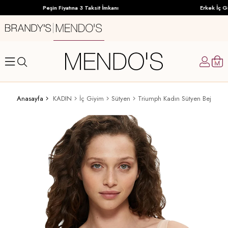
Peşin Fiyatına 3 Taksit İmkanı
Erkek İç Giy
Anasayfa
KADIN
İç Giyim
Sütyen
Triumph Kadın Sütyen Bej