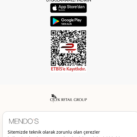
Mendo’s bir Çiçek İç Giyim Tic. ve San. A.Ş. markasıdır.
© 2026 Mendo’s | Her hakkı saklıdır.