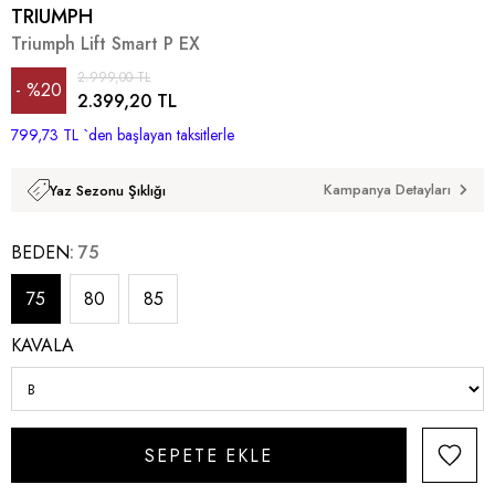
TRIUMPH
Triumph Lift Smart P EX
2.999,00 TL
%
20
2.399,20 TL
799,73 TL
İndirim
`den başlayan taksitlerle
Kampanya Detayları
Yaz Sezonu Şıklığı
BEDEN
75
75
80
85
KAVALA