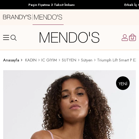
Peşin Fiyatına 3 Taksit İmkanı
Erkek İç G
Anasayfa
KADIN
IC GIYIM
SUTYEN
Sütyen
Triumph Lift Smart P EX
YENI
ÜRÜN