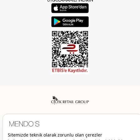
Mendo’s bir Çiçek İç Giyim Tic. ve San. A.Ş. markasıdır.
© 2026 Mendo’s | Her hakkı saklıdır.