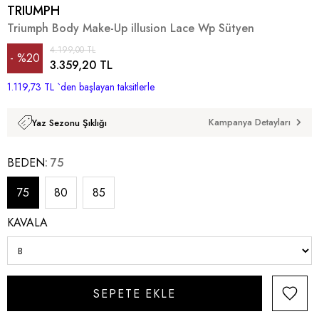
TRIUMPH
Triumph Body Make-Up illusion Lace Wp Sütyen
4.199,00 TL
%
20
3.359,20 TL
1.119,73 TL
İndirim
`den başlayan taksitlerle
Kampanya Detayları
Yaz Sezonu Şıklığı
BEDEN
75
75
80
85
KAVALA