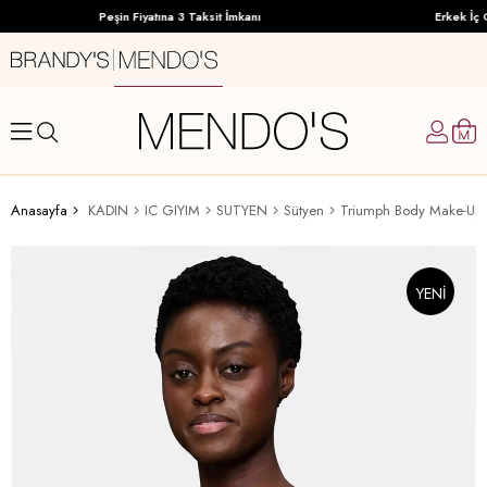
Peşin Fiyatına 3 Taksit İmkanı
Erkek İç G
Anasayfa
KADIN
IC GIYIM
SUTYEN
Sütyen
Triumph Body Make-Up i
YENI
ÜRÜN