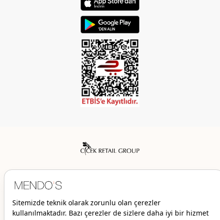
Mendo’s bir Çiçek İç Giyim Tic. ve San. A.Ş. markasıdır.
© 2026 Mendo’s | Her hakkı saklıdır.