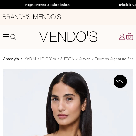
Peşin Fiyatına 3 Taksit İmkanı
Erkek İç Gi
Anasayfa
KADIN
IC GIYIM
SUTYEN
Sütyen
Triumph Signature She
YENI
ÜRÜN