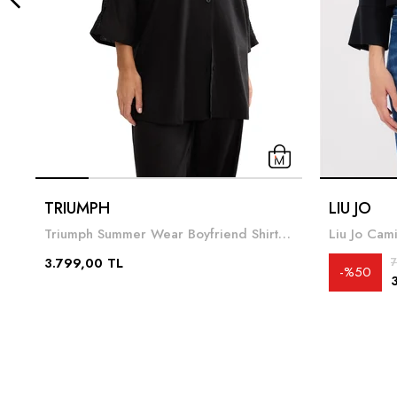
TRIUMPH
LIU JO
Triumph Summer Wear Boyfriend Shirt 01 Kadın Gömlek Siyah
3.799,00 TL
7
%50