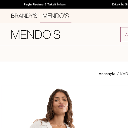
Peşin Fiyatına 3 Taksit İmkanı
Erkek İç Giyimd
Anasayfa
KAD