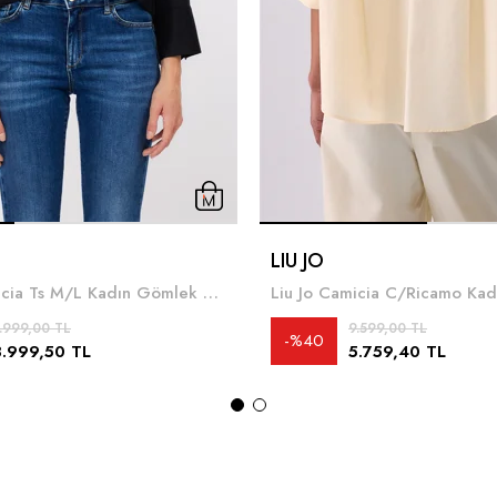
LIU JO
Liu Jo Camicia Ts M/L Kadın Gömlek Siyah
.999,00 TL
9.599,00 TL
%40
3.999,50 TL
5.759,40 TL