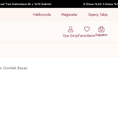
Tüm İndirimlere Ek + %10 İndirim!
2.Ürüne %20 3.Ürüne %30 İnd
Hakkımızda
Mağazalar
Sipariş Takip
Sepetim
Üye Girişi
Favorilerim
ın Gömlek Beyaz