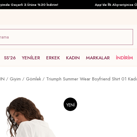
e Geçerli 2.Ürüne %20 İndirim!
App'de İlk Alışverişinize Özel 
SS'26
YENİLER
ERKEK
KADIN
MARKALAR
İNDİRİM
IN
Giyim
Gömlek
Triumph Summer Wear Boyfriend Shirt 01 Kad
YENI
ÜRÜN