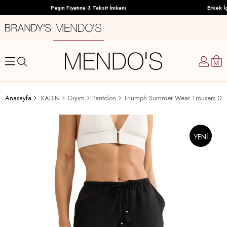
Peşin Fiyatına 3 Taksit İmkanı
Erkek İç
Anasayfa
KADIN
Giyim
Pantolon
Triumph Summer Wear Trousers 01 K
YENI
ÜRÜN