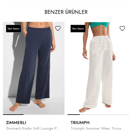
BENZER ÜRÜNLER
ZIMMERLI
TRIUMPH
Zimmerli Kadın Soft Lounge Pantolon Mavi
Triumph Summer Wear Trousers 01 Kadın Pantolon Beyaz