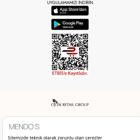
UYGULAMAMIZI İNDİRİN
Mendo’s bir Çiçek İç Giyim Tic. ve San. A.Ş. markasıdır.